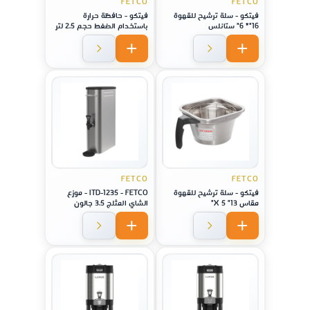
FETCO
FETCO
فيتكو - سلة ترشيح للقهوة
فيتكو - حافظة حرارة
16"* 6" ستانلس
باستخدام الضغط حجم 2.5 لتر
,لا يصدأ - فولاذ - لماكينة
موديل CBS-1221
FETCO
FETCO
فيتكو - سلة ترشيح للقهوة
ITD-1235 - FETCO - موزع
مقاس 13" X 5"
الشاي المثلج 3.5 جالون