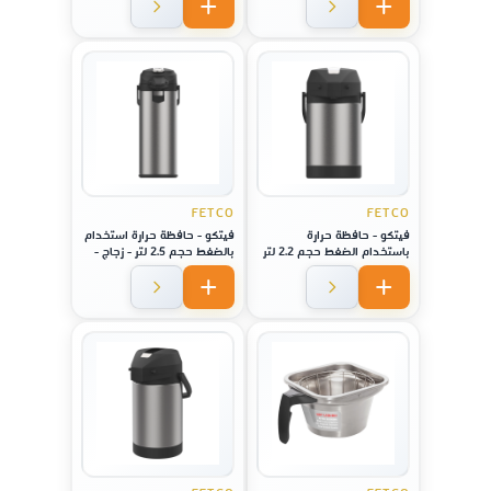
FETCO
FETCO
فيتكو - حافظة حرارة
فيتكو - حافظة حرارة استخدام
باستخدام الضغط حجم 2.2 لتر
بالضغط حجم 2.5 لتر - زجاج -
,لا يصدأ - فولاذ
لماكينة موديل CBS-1221