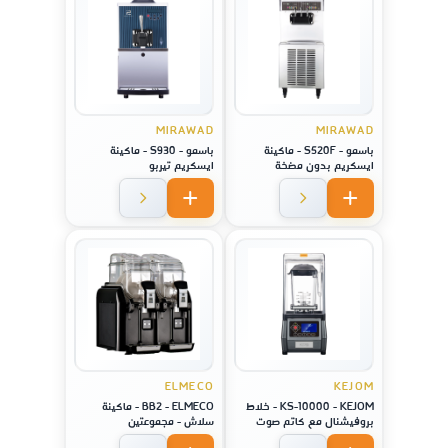
MIRAWAD
MIRAWAD
باسمو - S520F - ماكينة
باسمو - S930 - ماكينة
ايسكريم بدون مضخة
ايسكريم تيربو
ELMECO
KEJOM
KS-10000 - KEJOM - خلاط
BB2 - ELMECO - ماكينة
بروفيشنال مع كاتم صوت
سلاش - مجموعتين
وشاشة لمس ستايل امريكي