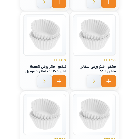
FETCO
FETCO
فيتكو - فلتر ورقي لمكائن
فيتكو - فلتر ورقي لتصفية
مقاس 13*5
القهوة 15*5 - لماكينة موديل
2111/ 1151 / CBS 51H-15