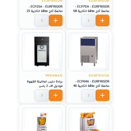
EURFRIGOR
EURFRIGOR
ECP25A - EURFRIGOR -
ECP70A - EURFRIGOR -
صانعة ثلج طاقة انتاجية 68
صانعة ثلج طاقة انتاجية 25
كيلو
كيلو
MIRAWAD
EURFRIGOR
ECP64A - EURFRIGOR -
برادة حليب لماكينة القهوة
صانعة ثلج طاقة انتاجية 46
موديل اف 2 بلس
كيلو