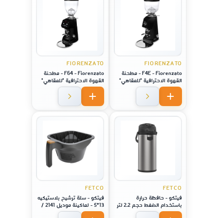
FIORENZATO
FIORENZATO
F4E - Fiorenzato - مطحنة
F64 - Fiorenzato - مطحنة
القهوة الاحترافية "للمقاهي"
القهوة الاحترافية "للمقاهي"
ديجيتال - لون فضي
ديجيتال - لون فضي
FETCO
FETCO
فيتكو - حافظة حرارة
فيتكو - سلة ترشيح بلاستيكيه
باستخدام الضغط حجم 2.2 لتر
13*5 - لماكينة موديل 2141 /
- زجاج
2131 / 1221