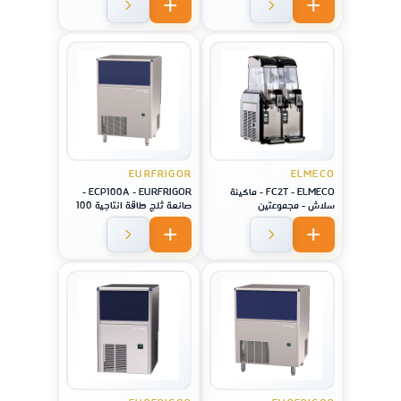
EURFRIGOR
ELMECO
FC2T - ELMECO - ماكينة
ECP100A - EURFRIGOR -
سلاش - مجموعتين
صانعة ثلج طاقة انتاجية 100
كيلو