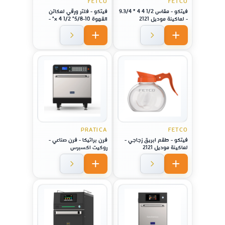
FETCO
FETCO
فيتكو - مقاس 1/2 4 4 * 9.3/4
فيتكو - فلتر ورقي لمكائن
- لماكينة موديل 2121
القهوة 10-5/8" x 4 1/2" -
لماكينة موديل 1221
PRATICA
FETCO
فيتكو - طقم ابريق زجاجي -
فرن براتيكا - فرن صناعي -
لماكينة موديل 2121
روكيت اكسبرس