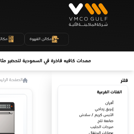
مكائن القهوة
مكائن
معدات كافيه فاخرة في السعودية لتحضير مثا
الصفحة الرئي
فلتر
الفئات الفرعية
أفران
إبريق زجاجي
الآيس كريم / سلاش
صانعة ثلج
مبردات الحليب
عصارات البرتقال