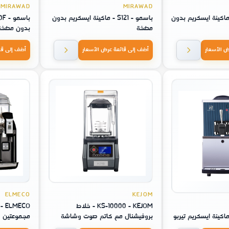
MIRAWAD
MIRAWAD
و - S230 - ماكينة ايسكريم بدون
باسمو - S121 - ماكينة ايسكريم بدون
مضخة
بدون مضخة
ض الأسعار
أضف إلى قائمة عرض الأسعار
أضف إلى قا
ELMECO
KEJOM
KS-10000 - KEJOM - خلاط
بروفيشنال مع كاتم صوت وشاشة
مجموعتين
لمس ستايل امريكي