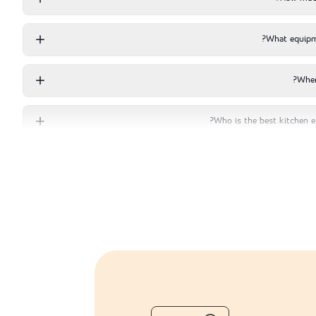
What equipme
Wher
Who is the best kitchen e
What equipment d