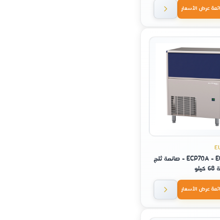
ئمة عرض الأسعار
E
ECP70A - EURFRIGOR - صانعة ثلج
يلو
ئمة عرض الأسعار