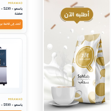
MIRAWAD
باسم
مضخة
أضف إلى قائمة عر
MIRAWAD
باسمو - S930 - ماكينة ايسكريم تيربو