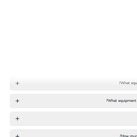
What equi
What equipment 
How much