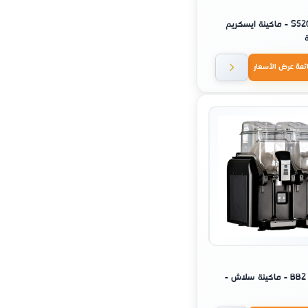
باسمو - S520F - ماكينة ايسكريم
ئمة عرض الأسعار
BB2 - ELMECO - ماكينة سلاش -