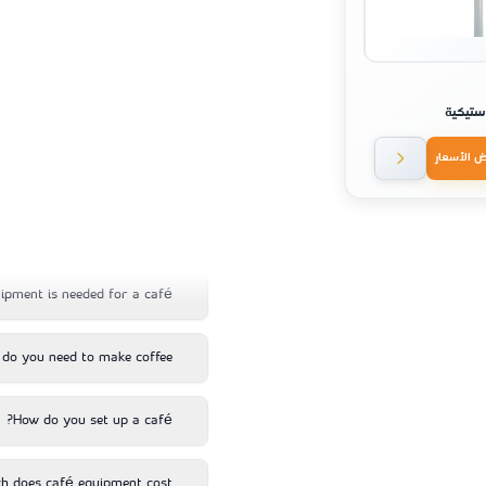
تيكية
ض الأسعار
pment is needed for a café?
do you need to make coffee?
How do you set up a café?
 does café equipment cost?