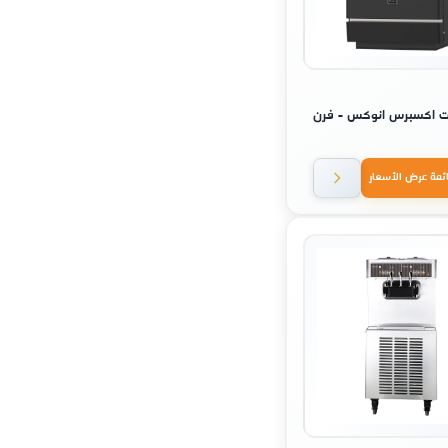
فيت اكسبرس انوكس - فرن
ئمة عرض الأسعار