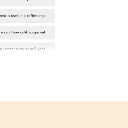
nt is used in a coffee shop?
e can I buy café equipment?
quipment supplier in Riyadh?
o you need to start a café?