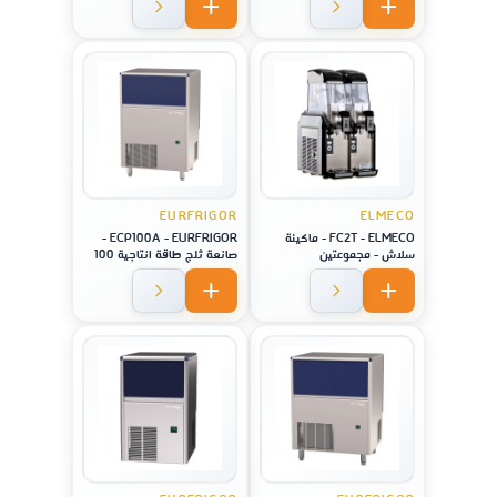
EURFRIGOR
ELMECO
FC2T - ELMECO - ماكينة
ECP100A - EURFRIGOR -
سلاش - مجموعتين
صانعة ثلج طاقة انتاجية 100
كيلو