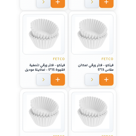
FETCO
FETCO
فيتكو - فلتر ورقي لمكائن
فيتكو - فلتر ورقي لتصفية
مقاس 13*5
القهوة 15*5 - لماكينة موديل
2111/ 1151 / CBS 51H-15