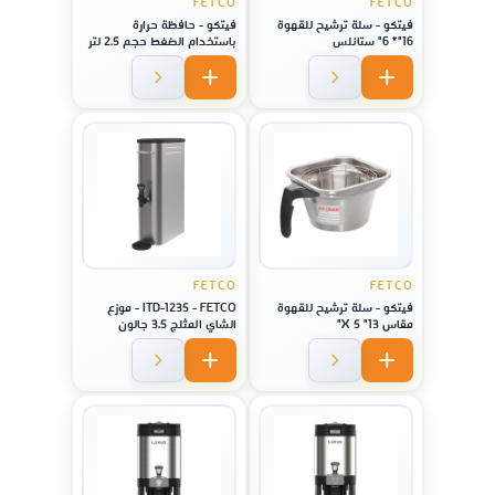
FETCO
FETCO
فيتكو - سلة ترشيح للقهوة
فيتكو - حافظة حرارة
16"* 6" ستانلس
باستخدام الضغط حجم 2.5 لتر
,لا يصدأ - فولاذ - لماكينة
موديل CBS-1221
FETCO
FETCO
فيتكو - سلة ترشيح للقهوة
ITD-1235 - FETCO - موزع
مقاس 13" X 5"
الشاي المثلج 3.5 جالون