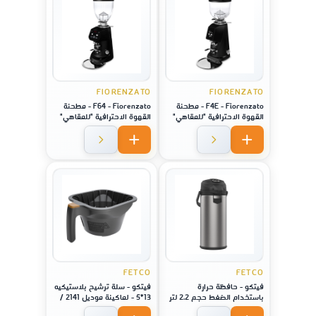
FIORENZATO
FIORENZATO
F4E - Fiorenzato - مطحنة
F64 - Fiorenzato - مطحنة
القهوة الاحترافية "للمقاهي"
القهوة الاحترافية "للمقاهي"
ديجيتال - لون فضي
ديجيتال - لون فضي
FETCO
FETCO
فيتكو - حافظة حرارة
فيتكو - سلة ترشيح بلاستيكيه
باستخدام الضغط حجم 2.2 لتر
13*5 - لماكينة موديل 2141 /
- زجاج
2131 / 1221