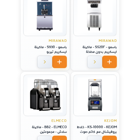
MIRAWAD
MIRAWAD
باسمو - S520F - ماكينة
باسمو - S930 - ماكينة
ايسكريم بدون مضخة
ايسكريم تيربو
ELMECO
KEJOM
KS-10000 - KEJOM - خلاط
BB2 - ELMECO - ماكينة
بروفيشنال مع كاتم صوت
سلاش - مجموعتين
وشاشة لمس ستايل امريكي