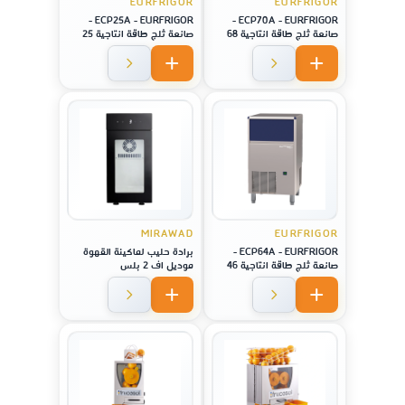
EURFRIGOR
EURFRIGOR
ECP25A - EURFRIGOR -
ECP70A - EURFRIGOR -
صانعة ثلج طاقة انتاجية 68
صانعة ثلج طاقة انتاجية 25
كيلو
كيلو
MIRAWAD
EURFRIGOR
ECP64A - EURFRIGOR -
برادة حليب لماكينة القهوة
صانعة ثلج طاقة انتاجية 46
موديل اف 2 بلس
كيلو