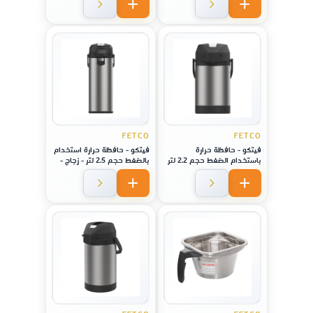
FETCO
FETCO
فيتكو - حافظة حرارة
فيتكو - حافظة حرارة استخدام
باستخدام الضغط حجم 2.2 لتر
بالضغط حجم 2.5 لتر - زجاج -
,لا يصدأ - فولاذ
لماكينة موديل CBS-1221