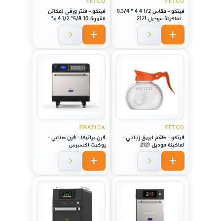
FETCO
FETCO
فيتكو - مقاس 1/2 4 4 * 9.3/4
فيتكو - فلتر ورقي لمكائن
- لماكينة موديل 2121
القهوة 10-5/8" x 4 1/2" -
لماكينة موديل 1221
PRATICA
FETCO
فيتكو - طقم ابريق زجاجي -
فرن براتيكا - فرن صناعي -
لماكينة موديل 2121
روكيت اكسبرس