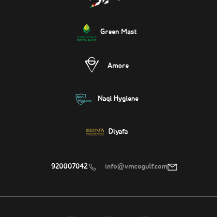
Green Mast
Amore
Naqi Hygiene
Diyafa
920007042
info@vmcogulf.com