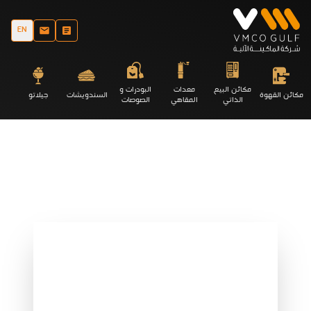
EN
مكائن البيع
معدات
البودرات و
مكائن القهوة
السندويشات
جيلاتو
الذاتي
المقاهي
الصوصات