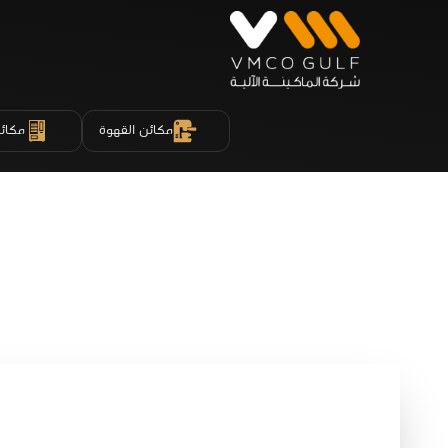
مكائن القهوة
مكائن