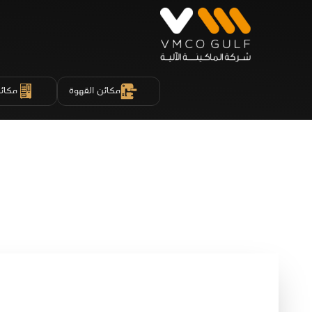
مكائن القهوة
مكائن