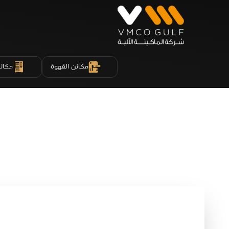
مكائن القهوة
مكائن