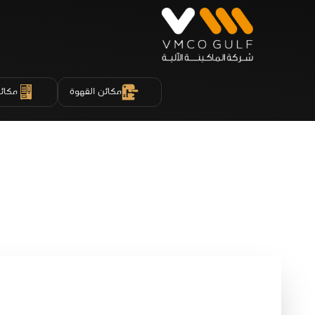
مكائن القهوة
مكائن