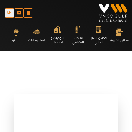
EN
مكائن البيع
معدات
البودرات و
مكائن القهوة
السندويشات
جيلاتو
الذاتي
المقاهي
الصوصات