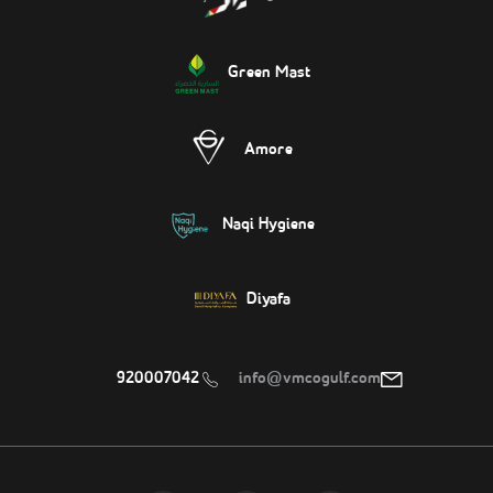
Green Mast
Amore
Naqi Hygiene
Diyafa
920007042
info@vmcogulf.com