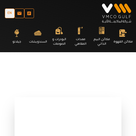
EN
مكائن البيع
معدات
البودرات و
مكائن القهوة
السندويشات
جيلاتو
الذاتي
المقاهي
الصوصات