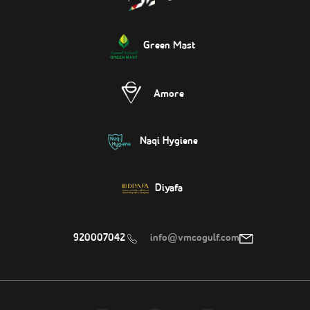
Green Mast
Amore
Naqi Hygiene
Diyafa
920007042
info@vmcogulf.com