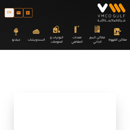
EN
مكائن البيع
معدات
البودرات و
مكائن القهوة
السندويشات
جيلاتو
الذاتي
المقاهي
الصوصات