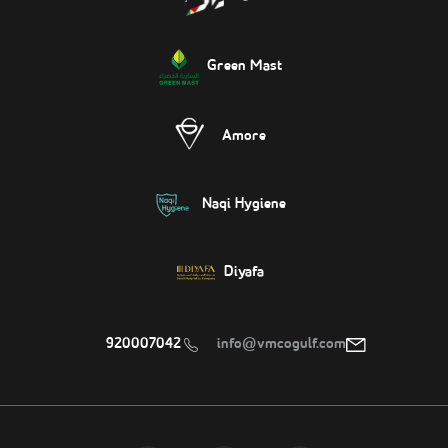
Green Mast
Amore
Naqi Hygiene
Diyafa
920007042
info@vmcogulf.com