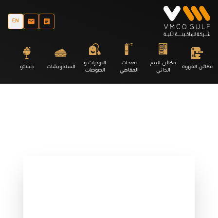
EN
مكائن البيع
معدات
البودرات و
مكائن القهوة
السندويشات
جيلاتو
الذاتي
المقاهي
الصوصات