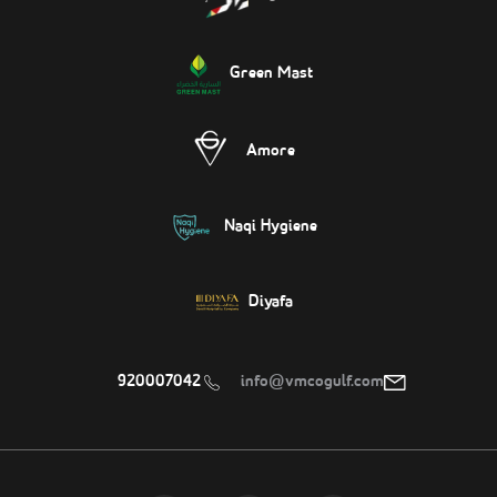
Green Mast
Amore
Naqi Hygiene
Diyafa
920007042
info@vmcogulf.com