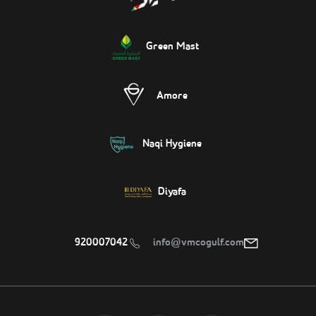
Green Mast
Amore
Naqi Hygiene
Diyafa
920007042
info@vmcogulf.com