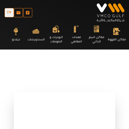
EN
مكائن البيع
معدات
البودرات و
مكائن القهوة
السندويشات
جيلاتو
الذاتي
المقاهي
الصوصات