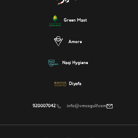
Green Mast
Amore
Naqi Hygiene
Diyafa
920007042
info@vmcogulf.com