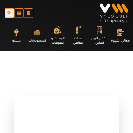
EN
مكائن البيع
معدات
البودرات و
مكائن القهوة
السندويشات
جيلاتو
الذاتي
المقاهي
الصوصات