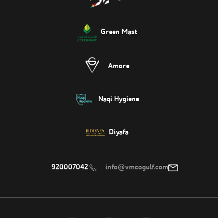
Green Mast
Amore
Naqi Hygiene
Diyafa
920007042
info@vmcogulf.com