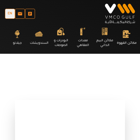
EN
مكائن البيع
معدات
البودرات و
مكائن القهوة
السندويشات
جيلاتو
الذاتي
المقاهي
الصوصات