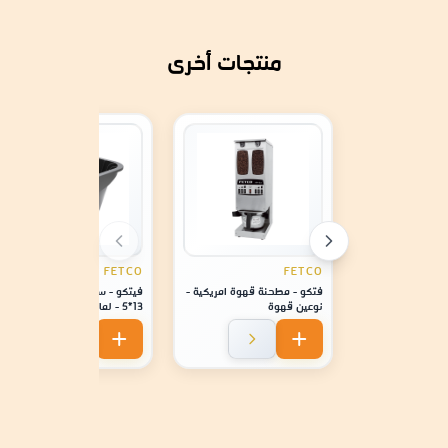
منتجات أخرى
FETCO
FETCO
فتكو - مطحنة قهوة امريكية -
فيتكو - سلة ترشيح بلاستيكيه
نوعين قهوة
13*5 - لماكينة موديل 2141 /
2131 / 1221