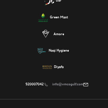
Dar
Green Mast
Amore
Naqi Hygiene
Diyafa
920007042
info@vmcogulf.com