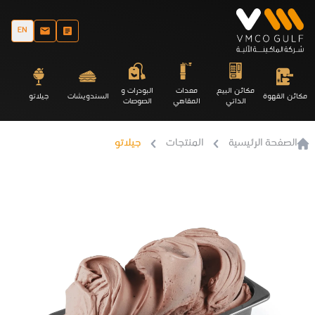
EN
مكائن البيع
معدات
البودرات و
مكائن القهوة
السندويشات
جيلاتو
الذاتي
المقاهي
الصوصات
الصفحة الرئيسية
المنتجات
جيلاتو