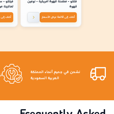
فتكو - مطحنة قهوة امريكية - نوعين
قهوة
لماكينة موديل 2141 / 
أضف إلى قائمة عرض الأسعار
أضف إلى ق
نشحن في جميع أنحاء المملكة
تر
العربية السعودية