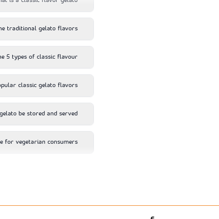
at is a classic flavor gelato?
e traditional gelato flavors?
e 5 types of classic flavour?
ular classic gelato flavors?
gelato be stored and served?
le for vegetarian consumers?