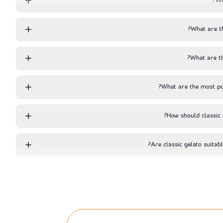
Wh
What are th
What are th
What are the most pop
How should classic 
Are classic gelato suitab