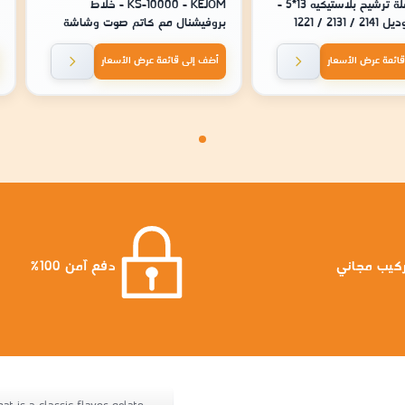
فيتكو - سلة ترشيح بلاستيكيه 13*5 -
KS-10000 - KEJOM - خلاط
2131 / 1221
بروفيشنال مع كاتم صوت وشاشة
لمس ستايل امريكي
ائمة عرض الأسعار
أضف إلى قائمة عرض الأسعار
كيب مجاني
دفع آمن 100%