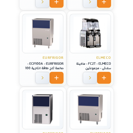
EURFRIGOR
ELMECO
FC2T - ELMECO - ماكينة
ECP100A - EURFRIGOR -
سلاش - مجموعتين
صانعة ثلج طاقة انتاجية 100
كيلو