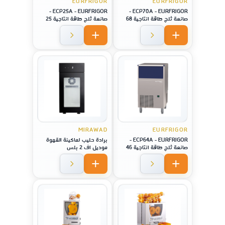
EURFRIGOR
EURFRIGOR
ECP25A - EURFRIGOR -
ECP70A - EURFRIGOR -
صانعة ثلج طاقة انتاجية 68
صانعة ثلج طاقة انتاجية 25
كيلو
كيلو
MIRAWAD
EURFRIGOR
ECP64A - EURFRIGOR -
برادة حليب لماكينة القهوة
صانعة ثلج طاقة انتاجية 46
موديل اف 2 بلس
كيلو