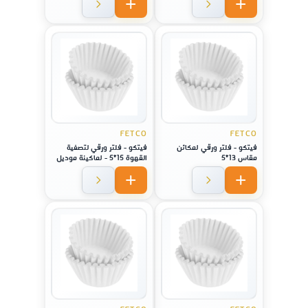
FETCO
FETCO
فيتكو - فلتر ورقي لمكائن
فيتكو - فلتر ورقي لتصفية
مقاس 13*5
القهوة 15*5 - لماكينة موديل
2111/ 1151 / CBS 51H-15