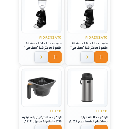
FIORENZATO
FIORENZATO
F4E - Fiorenzato - مطحنة
F64 - Fiorenzato - مطحنة
القهوة الاحترافية "للمقاهي"
القهوة الاحترافية "للمقاهي"
ديجيتال - لون فضي
ديجيتال - لون فضي
FETCO
FETCO
فيتكو - حافظة حرارة
فيتكو - سلة ترشيح بلاستيكيه
باستخدام الضغط حجم 2.2 لتر
13*5 - لماكينة موديل 2141 /
- زجاج
2131 / 1221