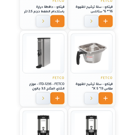
FETCO
FETCO
فيتكو - سلة ترشيح للقهوة
فيتكو - حافظة حرارة
16"* 6" ستانلس
باستخدام الضغط حجم 2.5 لتر
,لا يصدأ - فولاذ - لماكينة
موديل CBS-1221
FETCO
FETCO
فيتكو - سلة ترشيح للقهوة
ITD-1235 - FETCO - موزع
مقاس 13" X 5"
الشاي المثلج 3.5 جالون