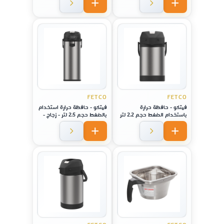
FETCO
FETCO
فيتكو - حافظة حرارة
فيتكو - حافظة حرارة استخدام
باستخدام الضغط حجم 2.2 لتر
بالضغط حجم 2.5 لتر - زجاج -
,لا يصدأ - فولاذ
لماكينة موديل CBS-1221