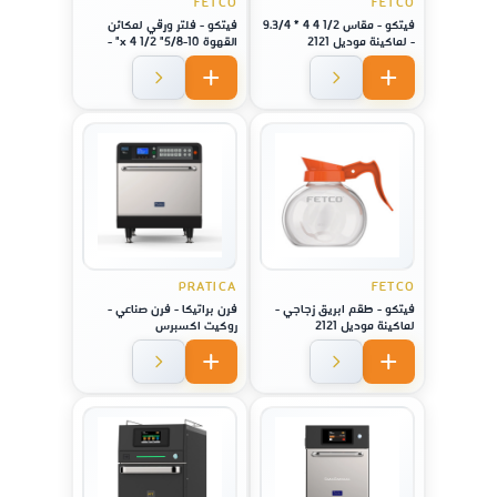
FETCO
FETCO
فيتكو - مقاس 1/2 4 4 * 9.3/4
فيتكو - فلتر ورقي لمكائن
- لماكينة موديل 2121
القهوة 10-5/8" x 4 1/2" -
لماكينة موديل 1221
PRATICA
FETCO
فيتكو - طقم ابريق زجاجي -
فرن براتيكا - فرن صناعي -
لماكينة موديل 2121
روكيت اكسبرس