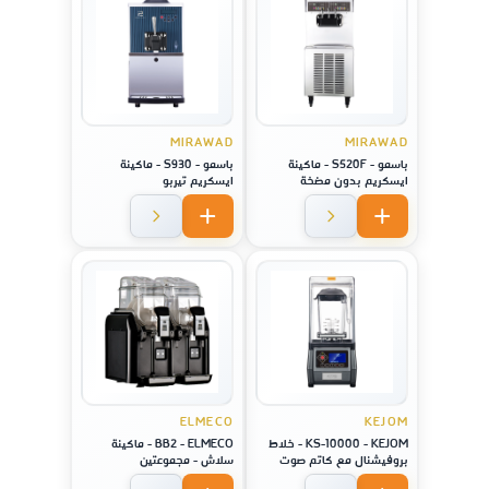
MIRAWAD
MIRAWAD
باسمو - S520F - ماكينة
باسمو - S930 - ماكينة
ايسكريم بدون مضخة
ايسكريم تيربو
ELMECO
KEJOM
KS-10000 - KEJOM - خلاط
BB2 - ELMECO - ماكينة
بروفيشنال مع كاتم صوت
سلاش - مجموعتين
وشاشة لمس ستايل امريكي